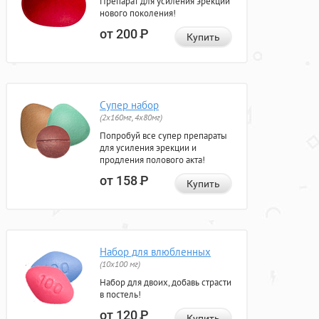
Препарат для усиления эрекции
нового поколения!
от 200
Р
Купить
Супер набор
(2х160мг, 4х80мг)
Попробуй все супер препараты
для усиления эрекции и
продления полового акта!
от 158
Р
Купить
Набор для влюбленных
(10х100 мг)
Набор для двоих, добавь страсти
в постель!
от 120
Р
Купить