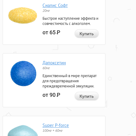
Сиалис Софт
20мг
Быстрое наступление эффекта и
совместимость с алкоголем.
от 65
Р
Купить
Дапоксетин
60мг
Единственный в мире препарат
для предотвращения
преждевременной эякуляции.
от 90
Р
Купить
Super P-force
100мг + 60мг