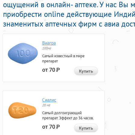
ощущений в онлайн- аптеке. У нас Вы 
приобрести online действующие Инди
знаменитых аптечных фирм с авиа дост
Виагра
100мг
Самый известный в мире
препарат
от 70
Р
Купить
Сиалис
20 мг
Самый долгоиграющий
препарат. Эффект до 36 часов.
от 70
Р
Купить