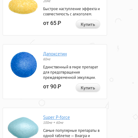
20мг
Быстрое наступление эффекта и
совместимость с алкоголем.
от 65
Р
Купить
Дапоксетин
60мг
Единственный в мире препарат
для предотвращения
преждевременной эякуляции.
от 90
Р
Купить
Super P-force
100мг + 60мг
Самые популярные препараты в
одной таблетке — Виагра и