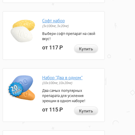
Софт набор
(3x100мг, 3x20мг)
Выбери софт-препарат на свой
вкус!
от 117
Р
Купить
Набор "Два в одном"
(10x100мг, 10x20мг)
Два самых популярных
препарата для усиления
эрекции в одном наборе!
от 115
Р
Купить