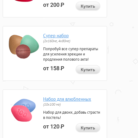
от 200
Р
Купить
Супер набор
(2х160мг, 4х80мг)
Попробуй все супер препараты
для усиления эрекции и
продления полового акта!
от 158
Р
Купить
Набор для влюбленных
(10х100 мг)
Набор для двоих, добавь страсти
в постель!
от 120
Р
Купить