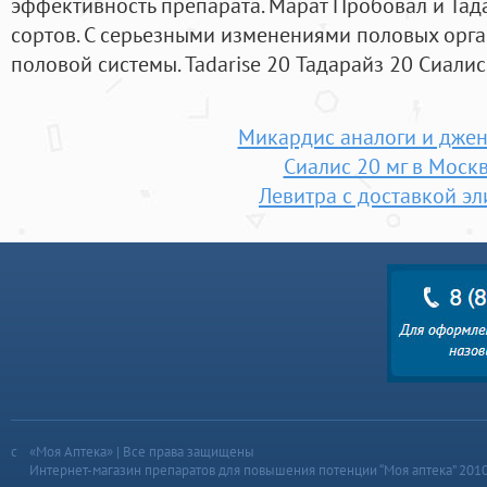
эффективность препарата. Марат Пробовал и Тада
сортов. С серьезными изменениями половых орга
половой системы. Tadarise 20 Тадарайз 20 Сиалис
Микардис аналоги и дже
Сиалис 20 мг в Моск
Левитра с доставкой эл
«Моя Аптека» | Все права защищены
Интернет-магазин препаратов для повышения потенции “Моя аптека” 201