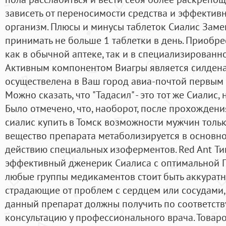
зависеть от переносимости средства и эффективн
организм. Плюсы и минусы таблеток Сиалис Зам
принимать не больше 1 таблетки в день. Приобр
как в обычной аптеке, так и в специализированн
Активным компонентом Виагры является силденаф
осуществелена в Ваш город авиа-почтой первым 
Можно сказать, что "Тадасил" - это тот же Сиалис,
Было отмечено, что, наоборот, после прохожден
сиалис купить в Томск возможности мужчин толь
вещество препарата метаболизируется в основно
действию специальных изоферментов. Red Ant Тип
эффективный дженерик Сиалиса с оптимальной П
любые группы медикаментов стоит быть аккуратн
страдающие от проблем с сердцем или сосудами,
данный препарат должны получить по соответст
консультацию у профессионального врача. Товар