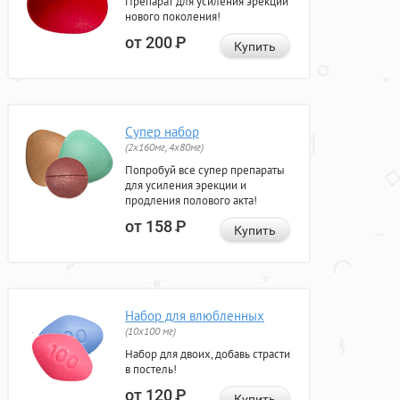
Препарат для усиления эрекции
нового поколения!
от 200
Р
Купить
Супер набор
(2х160мг, 4х80мг)
Попробуй все супер препараты
для усиления эрекции и
продления полового акта!
от 158
Р
Купить
Набор для влюбленных
(10х100 мг)
Набор для двоих, добавь страсти
в постель!
от 120
Р
Купить