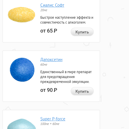
Сиалис Софт
20мг
Быстрое наступление эффекта и
совместимость с алкоголем.
от 65
Р
Купить
Дапоксетин
60мг
Единственный в мире препарат
для предотвращения
преждевременной эякуляции.
от 90
Р
Купить
Super P-force
100мг + 60мг