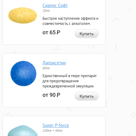
Сиалис Софт
20мг
Быстрое наступление эффекта и
совместимость с алкоголем.
от 65
Р
Купить
Дапоксетин
60мг
Единственный в мире препарат
для предотвращения
преждевременной эякуляции.
от 90
Р
Купить
Super P-force
100мг + 60мг