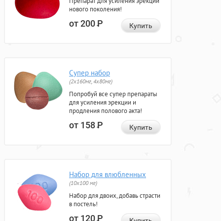
Препарат для усиления эрекции
нового поколения!
от 200
Р
Купить
Супер набор
(2х160мг, 4х80мг)
Попробуй все супер препараты
для усиления эрекции и
продления полового акта!
от 158
Р
Купить
Набор для влюбленных
(10х100 мг)
Набор для двоих, добавь страсти
в постель!
от 120
Р
Купить