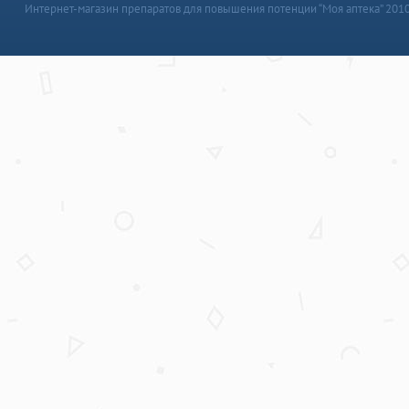
Интернет-магазин препаратов для повышения потенции “Моя аптека” 201