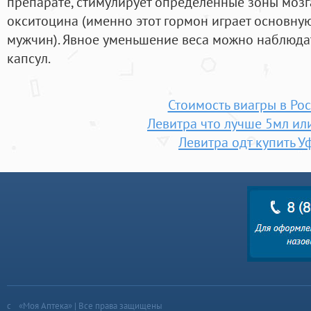
препарате, стимулирует определенные зоны мозг
окситоцина (именно этот гормон играет основную
мужчин). Явное уменьшение веса можно наблюдат
капсул.
Стоимость виагры в Ро
Левитра что лучше 5мл ил
Левитра одт купить У
«Моя Аптека» | Все права защищены