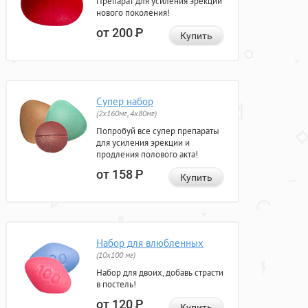
Препарат для усиления эрекции
нового поколения!
от 200
Р
Купить
Супер набор
(2х160мг, 4х80мг)
Попробуй все супер препараты
для усиления эрекции и
продления полового акта!
от 158
Р
Купить
Набор для влюбленных
(10х100 мг)
Набор для двоих, добавь страсти
в постель!
от 120
Р
Купить