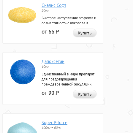
Сиалис Софт
20мг
Быстрое наступление эффекта и
совместимость с алкоголем.
от 65
Р
Купить
Дапоксетин
60мг
Единственный в мире препарат
для предотвращения
преждевременной эякуляции.
от 90
Р
Купить
Super P-force
100мг + 60мг