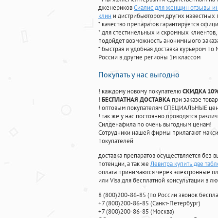
дженериков
Сиалис для женщин отзывы ин
клин
и дистрибьютором других известных 
* качество препаратов гарантируется офи
* для стестинельных и скромных клиентов,
подойдет возможность анонимныого заказа
* быстрая и удобная доставка курьером по 
России в другие регионы 1м классом
Покупать у нас выгодно
! каждому новому покупателю
СКИДКА 10
!
БЕСПЛАТНАЯ ДОСТАВКА
при заказе товар
! оптовым покупателям СПЕЦИАЛЬНЫЕ цены
! так же у нас постоянно проводятся раз
Силденафила по очень выгодным ценам!
Cотрудники нашей фирмы прилагают макси
покупателей
доставка препаратов осуществляется без в
потенции, а так же
Левитра купить две табл
оплата принимаются через электронные пл
или Visa для бесплатной консультации в л
8
(800
)200-86-85
(
по России звонок беспла
+7
(800
)200-86-85
(
Санкт-Петербург)
+7
(800
)200-86-85
(
Москва)