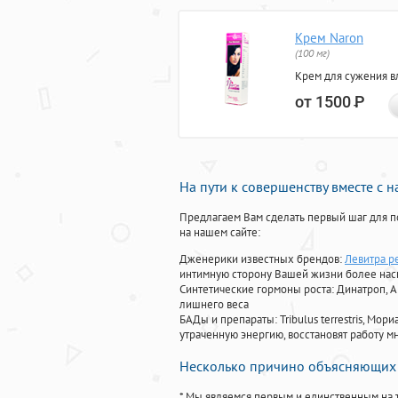
Крем Naron
(100 мг)
Крем для сужения в
от 1500
Р
На пути к совершенству вместе с 
Предлагаем Вам сделать первый шаг для п
на нашем сайте:
Дженерики известных брендов:
Левитра р
интимную сторону Вашей жизни более на
Синтетические гормоны роста
: Динатроп, 
лишнего веса
БАДы и препараты:
Tribulus terrestris, М
утраченную энергию, восстановят работу мн
Несколько причино объясняющих 
* Мы являемся первым и единственным на 