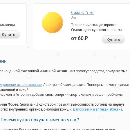
Сиалис 5 мг
5мг
лагалища
Терапевтическая дозировка
Сиалиса для курсового приема
Купить
от 60
Р
Купить
нами
олноценной счастливой инитмной жизни. Вам помогут средства, придагаемые
егулярное использование
, Левитра и Сиалис, а также Попперсы помогут сделат
сыщенной и яркой
Ансомон и Гетропин добавят силы, энергии спортсменам и решат проблемы
ориамин Форте, Guarana и Экдистерон повысят выносливость организма, вернут
огих внутренних органов, омолодят кожу, и,
Дапоксетин в аптеках абакана
.
Почему нужно покупать именно у нас?
территории России торговым представителем по продаже препаратов