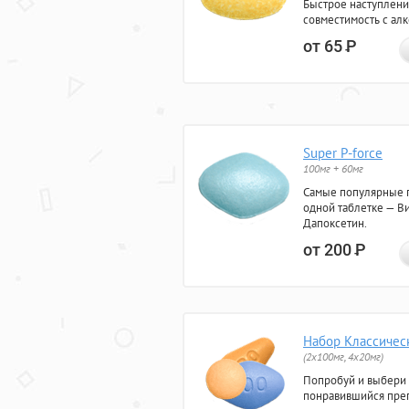
Быстрое наступлени
совместимость с ал
от 65
Р
Super P-force
100мг + 60мг
Самые популярные 
одной таблетке — Ви
Дапоксетин.
от 200
Р
Набор Классичес
(2x100мг, 4x20мг)
Попробуй и выбери
понравившийся преп