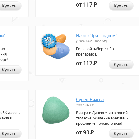
от 117
Р
Купить
Купить
ом"
Набор "Три в одном"
(10x100мг, 20x20мг)
ных
Большой набор из 3-х
ения
препаратов.
боре!
от 117
Р
Купить
Купить
Супер Виагра
100 + 60 мг
 36 часов и
Виагра и Дапоксетин в одной
 акта в
таблетке. Усиление эрекции и
продление полового акта!
от 90
Р
Купить
Купить