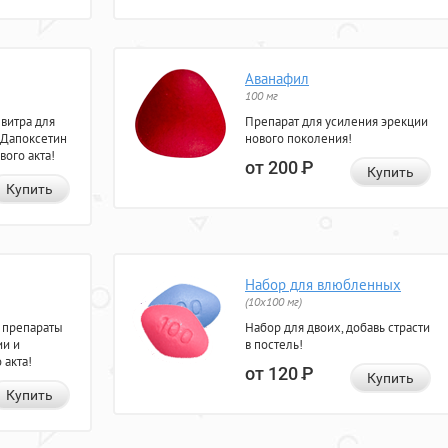
Аванафил
100 мг
евитра для
Препарат для усиления эрекции
 Дапоксетин
нового поколения!
вого акта!
от 200
Р
Купить
Купить
Набор для влюбленных
(10х100 мг)
 препараты
Набор для двоих, добавь страсти
ии и
в постель!
 акта!
от 120
Р
Купить
Купить