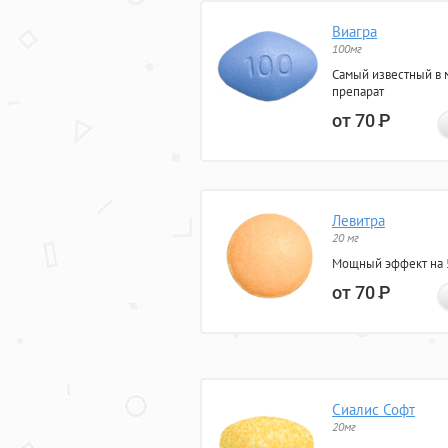
Виагра
100мг
Самый известный в 
препарат
от 70
Р
Левитра
20 мг
Мощный эффект на 5
от 70
Р
Сиалис Софт
20мг