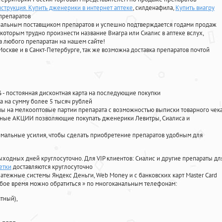
струкция. Купить дженерики в интернет аптеке
, силденафила
,
Купить виагру
препаратов
циальным поставщиком препаратов и успешно подтверждается годами продаж
 которым трудно произнести название Виагра или Сиалис в аптеке вслух,
 любого препаратан на нашем сайте!
Москве и в Санкт-Петербурге, так же возможна доставка препаратов почтой
%
- постоянная дисконтная карта на последующие покупки
а на сумму более 5 тысяч рублей
 на мелкооптовые партии препарата с возможностью выписки товарного чек
личные АКЦИИ позволяющие покупать дженерики Левитры, Сиалиса и
мальные усилия, чтобы сделать приобретение препаратов удобным для
ыходных дней круглосуточно. Для VIP клиентов: Сиалис и другие препараты дл
етки
доставляются круглосуточно
атежные системы Яндекс Деньги, Web Money и с банковских карт Master Card
юбое время можно обратиться
»
по многоканальным телефонам:
тный),