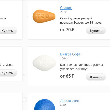
Сиалис
20 мг
мире
Самый долгоиграющий
препарат. Эффект до 36 часов.
от 70
Р
Купить
Купить
Виагра Софт
100мг
ть часов.
Быстрое наступление эффекта,
уже через 20 минут.
Купить
от 65
Р
Купить
Дапоксетин
60мг