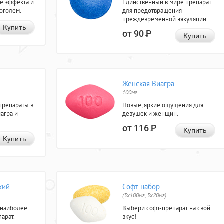
е эффекта и
Единственный в мире препарат
коголем.
для предотвращения
преждевременной эякуляции.
Купить
от 90
Р
Купить
Женская Виагра
100мг
препараты в
Новые, яркие ощущения для
агра и
девушек и женщин.
от 116
Р
Купить
Купить
кий
Софт набор
(3x100мг, 3x20мг)
 наиболее
Выбери софт-препарат на свой
арат.
вкус!