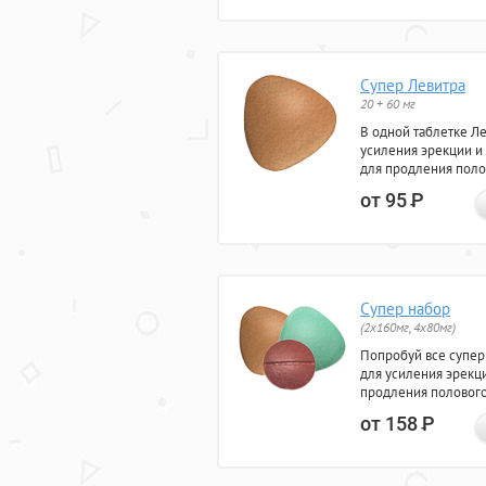
Супер Левитра
20 + 60 мг
В одной таблетке Л
усиления эрекции и
для продления поло
от 95
Р
Супер набор
(2х160мг, 4х80мг)
Попробуй все супер
для усиления эрекц
продления полового
от 158
Р