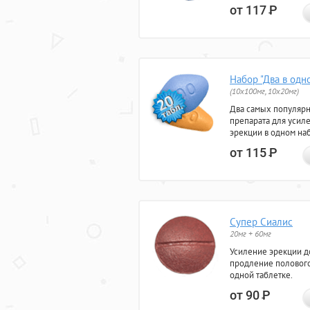
от 117
Р
Набор "Два в одн
(10x100мг, 10x20мг)
Два самых популяр
препарата для усил
эрекции в одном на
от 115
Р
Супер Сиалис
20мг + 60мг
Усиление эрекции до
продление полового
одной таблетке.
от 90
Р