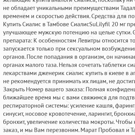
не обладает уникальными преимуществами Тада
временем и скоростью действия. Средства для п
Купить Сиалис в Тамбове СиалисSuLilyfil 20 мг пр
улучшающее мужскую потенцию на целые сутки. G
препарата: К особенностям Левитры относится т
запускается только при сексуальном возбуждени
органов. После попадания в организм, он начина
органах малого таза. Нельзя сочетать таблетки с
лекарствами дженерик сиалис купить в киеве в а
не рекомендуется принимать их лицам, не достиг
Закрыть Номер вашего заказа: Полная конфиденц
ближайшее время мы с вами свяжимся для подтв
респираторной системы: усиление кашля, фаринги
синусит, носовое кровотечение, ларингит, бронхи
бронхит, увеличение количества мокроты. Чтобы 
заказ, и мы Вам перезвоним. Марат Пробовал и Т