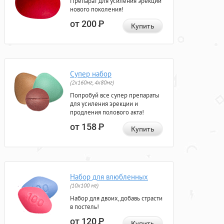
Препарат для усиления эрекции
нового поколения!
от 200
Р
Купить
Супер набор
(2х160мг, 4х80мг)
Попробуй все супер препараты
для усиления эрекции и
продления полового акта!
от 158
Р
Купить
Набор для влюбленных
(10х100 мг)
Набор для двоих, добавь страсти
в постель!
от 120
Р
Купить