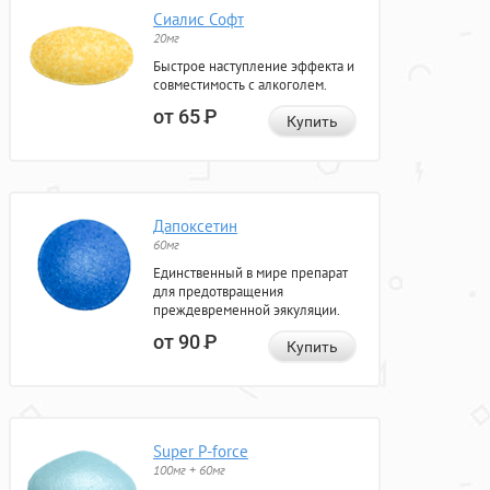
Сиалис Софт
20мг
Быстрое наступление эффекта и
совместимость с алкоголем.
от 65
Р
Купить
Дапоксетин
60мг
Единственный в мире препарат
для предотвращения
преждевременной эякуляции.
от 90
Р
Купить
Super P-force
100мг + 60мг