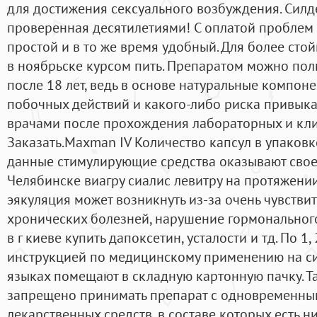
для достижения сексуального возбуждения. Силде
проверенная десятилетиями! С оплатой проблем 
простой и в то же время удобный. Для более стой
в ноябрьске курсом пить. Препаратом можно по
после 18 лет, ведь в основе натуральные компонен
побочных действий и какого-либо риска привыка
врачами после прохождения лабораторных и кли
Заказать.Maxman IV Количество капсул в упаковке
данные стимулирующие средства оказывают свое 
Челябинске виагру сиалис левитру на протяжени
эякуляция может возникнуть из-за очень чувстви
хронических болезней, нарушение гормонального
в г киеве купить дапоксетин, усталости и тд. По 1,
инструкцией по медицинскому применению на си
языках помещают в складную картонную пачку. Т
запрещено принимать препарат с одновременны
лекарственных средств, в составе которых есть н