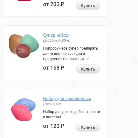
от 200
Р
Купить
Супер набор
(2х160мг, 4х80мг)
Попробуй все супер препараты
для усиления эрекции и
продления полового акта!
от 158
Р
Купить
Набор для влюбленных
(10х100 мг)
Набор для двоих, добавь страсти
в постель!
от 120
Р
Купить