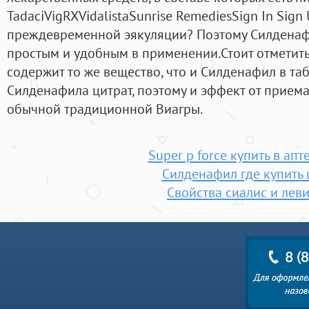
TadaciVigRXVidalistaSunrise RemediesSign In Sig
преждевременной эякуляции? Поэтому Силденафи
простым и удобным в применении.Стоит отметить
содержит то же вещество, что и Силденафил в таб
Силденафила цитрат, поэтому и эффект от прием
обычной традиционной Виагры.
Super p force купить в апт
Силденафил где купить 
Свойства сиалис и лев