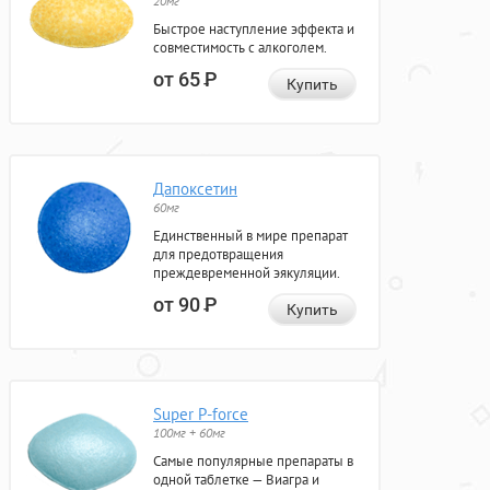
20мг
Быстрое наступление эффекта и
совместимость с алкоголем.
от 65
Р
Купить
Дапоксетин
60мг
Единственный в мире препарат
для предотвращения
преждевременной эякуляции.
от 90
Р
Купить
Super P-force
100мг + 60мг
Самые популярные препараты в
одной таблетке — Виагра и