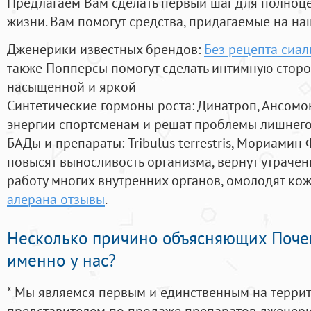
Предлагаем Вам сделать первый шаг для полноц
жизни. Вам помогут средства, придагаемые на на
Дженерики известных брендов:
Без рецепта сиал
также Попперсы помогут сделать интимную стор
насыщенной и яркой
Синтетические гормоны роста
: Динатроп, Ансомо
энергии спортсменам и решат проблемы лишнего
БАДы и препараты:
Tribulus terrestris, Мориамин
повысят выносливость организма, вернут утрачен
работу многих внутренних органов, омолодят кожу
алерана отзывы
.
Несколько причино объясняющих Поче
именно у нас?
* Мы являемся первым и единственным на терри
представителем по продаже препаратов дженер