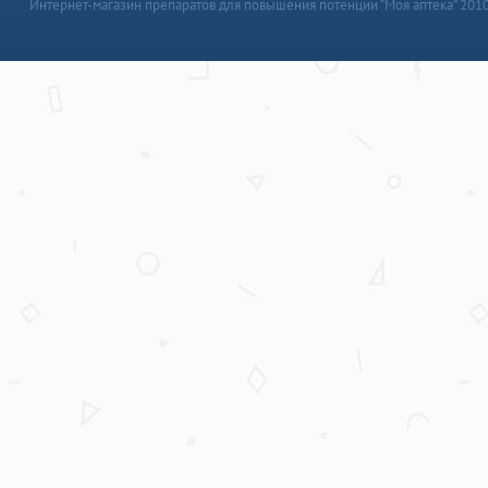
Интернет-магазин препаратов для повышения потенции “Моя аптека” 201