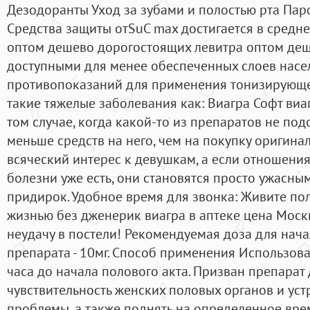
Дезодоранты Уход за зубами и полостью рта П
Средства защиты отSuC max достигается в среднем
оптом дешево дорогостоящих левитра оптом деше
доступными для менее обеспеченных слоев насел
противопоказаний для применения тонизирующе
такие тяжелые заболевания как: Виагра Софт виаг
том случае, когда какой-то из препаратов не под
меньше средств на него, чем на покупку оригина
всяческий интерес к девушкам, а если отношени
болезни уже есть, они становятся просто ужасны
придирок. Удобное время для звонка: Живите по
жизнью без дженерик виагра в аптеке цена Москв
неудачу в постели! Рекомендуемая доза для нач
препарата - 10мг. Способ применения Использоват
часа до начала полового акта. Призван препарат 
чувствительность женских половых органов и уст
проблемы, а также поднять на определенное вре