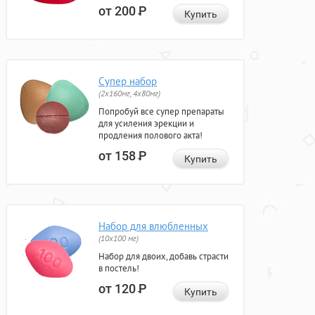
от 200
Р
Купить
Супер набор
(2х160мг, 4х80мг)
Попробуй все супер препараты
для усиления эрекции и
продления полового акта!
от 158
Р
Купить
Набор для влюбленных
(10х100 мг)
Набор для двоих, добавь страсти
в постель!
от 120
Р
Купить