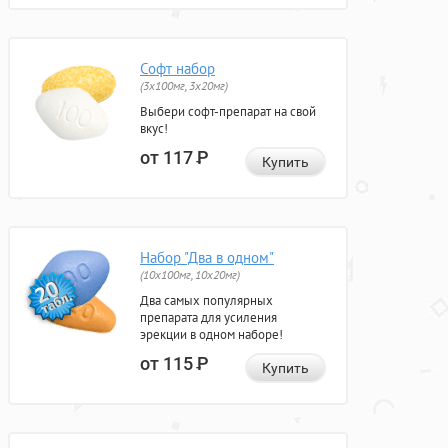
Софт набор
(3x100мг, 3x20мг)
Выбери софт-препарат на свой
вкус!
от 117
Р
Купить
Набор "Два в одном"
(10x100мг, 10x20мг)
Два самых популярных
препарата для усиления
эрекции в одном наборе!
от 115
Р
Купить