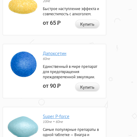
20мг
Быстрое наступление эффекта и
совместимость с алкоголем.
от 65
Р
Купить
Дапоксетин
60мг
Единственный в мире препарат
для предотвращения
преждевременной эякуляции.
от 90
Р
Купить
Super P-force
100мг + 60мг
Самые популярные препараты в
одной таблетке — Виагра и