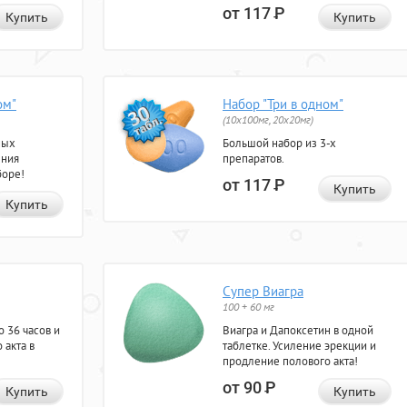
от 117
Р
Купить
Купить
ом"
Набор "Три в одном"
(10x100мг, 20x20мг)
ных
Большой набор из 3-х
ения
препаратов.
боре!
от 117
Р
Купить
Купить
Супер Виагра
100 + 60 мг
 36 часов и
Виагра и Дапоксетин в одной
 акта в
таблетке. Усиление эрекции и
продление полового акта!
от 90
Р
Купить
Купить