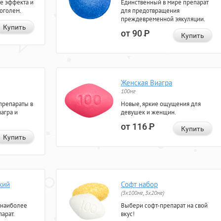
е эффекта и
Единственный в мире препарат
коголем.
для предотвращения
преждевременной эякуляции.
Купить
от 90
Р
Купить
Женская Виагра
100мг
препараты в
Новые, яркие ощущения для
агра и
девушек и женщин.
от 116
Р
Купить
Купить
кий
Софт набор
(3x100мг, 3x20мг)
 наиболее
Выбери софт-препарат на свой
арат.
вкус!