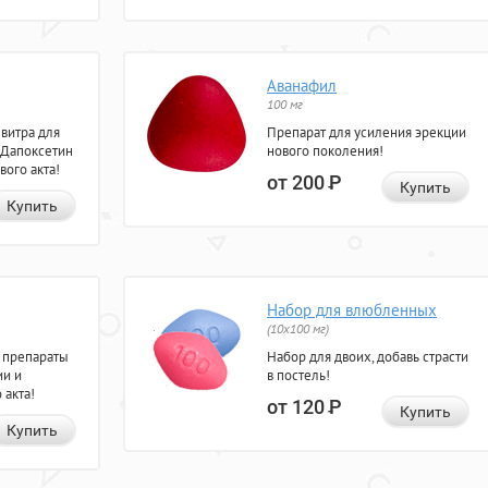
Аванафил
100 мг
евитра для
Препарат для усиления эрекции
 Дапоксетин
нового поколения!
вого акта!
от 200
Р
Купить
Купить
Набор для влюбленных
(10х100 мг)
 препараты
Набор для двоих, добавь страсти
ии и
в постель!
 акта!
от 120
Р
Купить
Купить