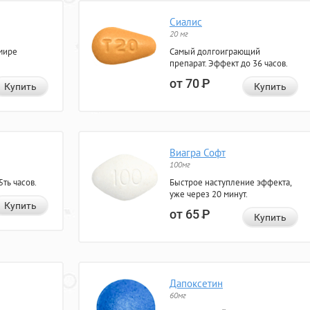
Сиалис
20 мг
мире
Самый долгоиграющий
препарат. Эффект до 36 часов.
от 70
Р
Купить
Купить
Виагра Софт
100мг
ть часов.
Быстрое наступление эффекта,
уже через 20 минут.
Купить
от 65
Р
Купить
Дапоксетин
60мг