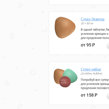
Супер Левитра
20 + 60 мг
В одной таблетке Л
усиления эрекции и
для продления поло
от 95
Р
Супер набор
(2х160мг, 4х80мг)
Попробуй все супер
для усиления эрекц
продления полового
от 158
Р