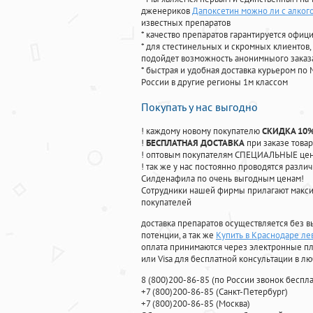
дженериков
Дапоксетин можно ли с алког
известных препаратов
* качество препаратов гарантируется офи
* для стестинельных и скромных клиентов,
подойдет возможность анонимныого заказа
* быстрая и удобная доставка курьером по 
России в другие регионы 1м классом
Покупать у нас выгодно
! каждому новому покупателю
СКИДКА 10
!
БЕСПЛАТНАЯ ДОСТАВКА
при заказе товар
! оптовым покупателям СПЕЦИАЛЬНЫЕ цены
! так же у нас постоянно проводятся раз
Силденафила по очень выгодным ценам!
Cотрудники нашей фирмы прилагают макси
покупателей
доставка препаратов осуществляется без в
потенции, а так же
Купить в Краснодаре ле
оплата принимаются через электронные пл
или Visa для бесплатной консультации в л
8
(800
)200-86-85
(
по России звонок беспла
+7
(800
)200-86-85
(
Санкт-Петербург)
+7
(800
)200-86-85
(
Москва)