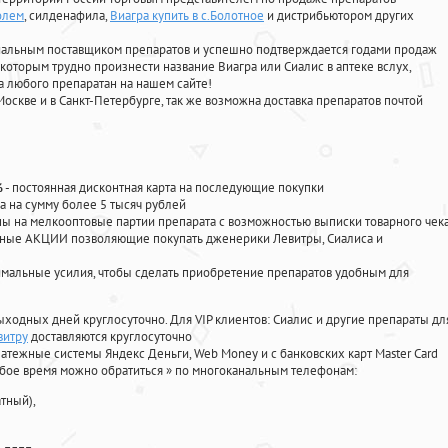
олем
, силденафила
,
Виагра купить в с.Болотное
и дистрибьютором других
циальным поставщиком препаратов и успешно подтверждается годами продаж
 которым трудно произнести название Виагра или Сиалис в аптеке вслух,
 любого препаратан на нашем сайте!
Москве и в Санкт-Петербурге, так же возможна доставка препаратов почтой
%
- постоянная дисконтная карта на последующие покупки
а на сумму более 5 тысяч рублей
 на мелкооптовые партии препарата с возможностью выписки товарного чек
личные АКЦИИ позволяющие покупать дженерики Левитры, Сиалиса и
мальные усилия, чтобы сделать приобретение препаратов удобным для
ыходных дней круглосуточно. Для VIP клиентов: Сиалис и другие препараты дл
витру
доставляются круглосуточно
атежные системы Яндекс Деньги, Web Money и с банковских карт Master Card
юбое время можно обратиться
»
по многоканальным телефонам:
тный),