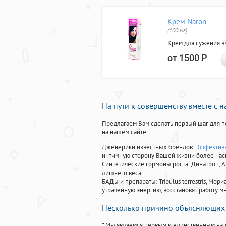
Крем Naron
(100 мг)
Крем для сужения в
от 1500
Р
На пути к совершенству вместе с 
Предлагаем Вам сделать первый шаг для п
на нашем сайте:
Дженерики известных брендов:
Эффективн
интимную сторону Вашей жизни более на
Синтетические гормоны роста
: Динатроп, 
лишнего веса
БАДы и препараты:
Tribulus terrestris, М
утраченную энергию, восстановят работу мн
Несколько причино объясняющих 
* Мы являемся первым и единственным на 