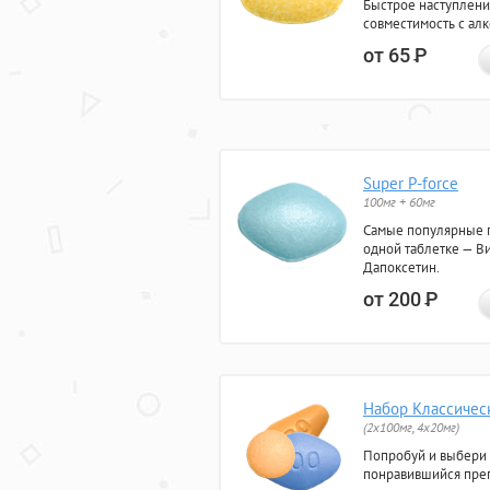
Быстрое наступлени
совместимость с ал
от 65
Р
Super P-force
100мг + 60мг
Самые популярные 
одной таблетке — Ви
Дапоксетин.
от 200
Р
Набор Классичес
(2x100мг, 4x20мг)
Попробуй и выбери
понравившийся преп