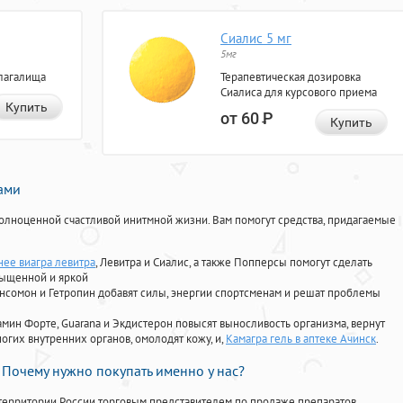
Сиалис 5 мг
5мг
лагалища
Терапевтическая дозировка
Сиалиса для курсового приема
Купить
от 60
Р
Купить
нами
олноценной счастливой инитмной жизни. Вам помогут средства, придагаемые
ее виагра левитра
, Левитра и Сиалис, а также Попперсы помогут сделать
сыщенной и яркой
Ансомон и Гетропин добавят силы, энергии спортсменам и решат проблемы
ориамин Форте, Guarana и Экдистерон повысят выносливость организма, вернут
огих внутренних органов, омолодят кожу, и,
Камагра гель в аптеке Ачинск
.
Почему нужно покупать именно у нас?
территории России торговым представителем по продаже препаратов