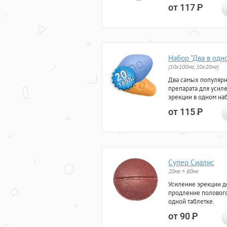
от 117
Р
Набор "Два в одн
(10x100мг, 10x20мг)
Два самых популяр
препарата для усил
эрекции в одном на
от 115
Р
Супер Сиалис
20мг + 60мг
Усиление эрекции до
продление полового
одной таблетке.
от 90
Р