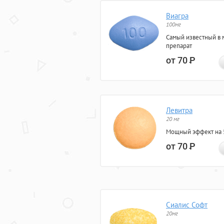
Виагра
100мг
Самый известный в 
препарат
от 70
Р
Левитра
20 мг
Мощный эффект на 5
от 70
Р
Сиалис Софт
20мг