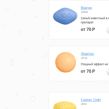
Виагра
100мг
Самый известный в 
препарат
от 70
Р
Левитра
20 мг
Мощный эффект на 5
от 70
Р
Сиалис Софт
20мг