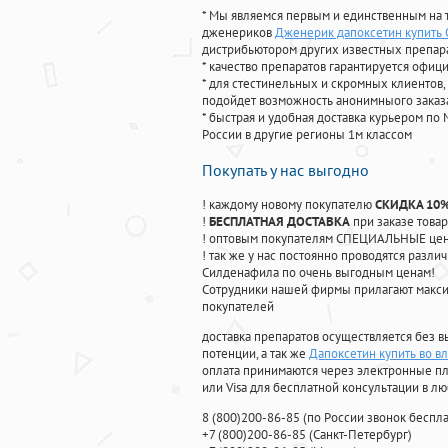
* Мы являемся первым и единственным на 
дженериков
Дженерик дапоксетин купить 
дистрибьютором других известных препар
* качество препаратов гарантируется офи
* для стестинельных и скромных клиентов,
подойдет возможность анонимныого заказа
* быстрая и удобная доставка курьером по 
России в другие регионы 1м классом
Покупать у нас выгодно
! каждому новому покупателю
СКИДКА 10
!
БЕСПЛАТНАЯ ДОСТАВКА
при заказе товар
! оптовым покупателям СПЕЦИАЛЬНЫЕ цены
! так же у нас постоянно проводятся раз
Силденафила по очень выгодным ценам!
Cотрудники нашей фирмы прилагают макси
покупателей
доставка препаратов осуществляется без в
потенции, а так же
Дапоксетин купить во в
оплата принимаются через электронные пл
или Visa для бесплатной консультации в л
8
(800
)200-86-85
(
по России звонок беспла
+7
(800
)200-86-85
(
Санкт-Петербург)