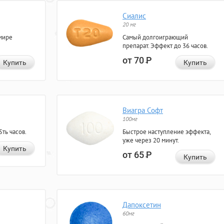
Сиалис
20 мг
мире
Самый долгоиграющий
препарат. Эффект до 36 часов.
от 70
Р
Купить
Купить
Виагра Софт
100мг
ть часов.
Быстрое наступление эффекта,
уже через 20 минут.
Купить
от 65
Р
Купить
Дапоксетин
60мг