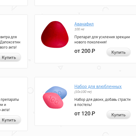
Аванафил
100 мг
евитра для
Препарат для усиления эрекции
 Дапоксетин
нового поколения!
вого акта!
от 200
Р
Купить
Купить
Набор для влюбленных
(10х100 мг)
 препараты
Набор для двоих, добавь страсти
ии и
в постель!
 акта!
от 120
Р
Купить
Купить