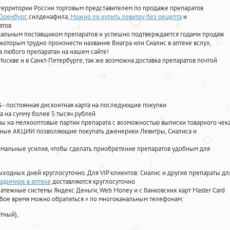
территории России торговым представителем по продаже препаратов
Оренбург
, силденафила
,
Можно ли купить левитру без рецепта
и
атов
циальным поставщиком препаратов и успешно подтверждается годами продаж
 которым трудно произнести название Виагра или Сиалис в аптеке вслух,
 любого препаратан на нашем сайте!
Москве и в Санкт-Петербурге, так же возможна доставка препаратов почтой
%
- постоянная дисконтная карта на последующие покупки
а на сумму более 5 тысяч рублей
 на мелкооптовые партии препарата с возможностью выписки товарного чек
личные АКЦИИ позволяющие покупать дженерики Левитры, Сиалиса и
мальные усилия, чтобы сделать приобретение препаратов удобным для
ыходных дней круглосуточно. Для VIP клиентов: Сиалис и другие препараты дл
ладимире в аптеке
доставляются круглосуточно
атежные системы Яндекс Деньги, Web Money и с банковских карт Master Card
юбое время можно обратиться
»
по многоканальным телефонам:
тный),