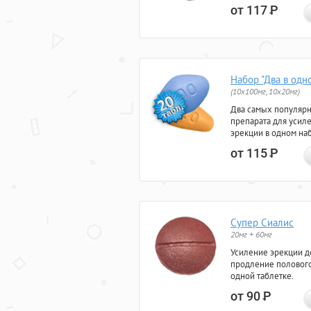
от 117
Р
Набор "Два в одн
(10x100мг, 10x20мг)
Два самых популяр
препарата для усил
эрекции в одном на
от 115
Р
Супер Сиалис
20мг + 60мг
Усиление эрекции до
продление полового
одной таблетке.
от 90
Р