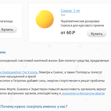
Сиалис 5 мг
5мг
лагалища
Терапевтическая дозировка
Сиалиса для курсового приема
Купить
от 60
Р
Купить
нами
олноценной счастливой инитмной жизни. Вам помогут средства, придагаемые
н Екатеринбург Где Купить
, Левитра и Сиалис, а также Попперсы помогут
олее насыщенной и яркой
Ансомон и Гетропин добавят силы, энергии спортсменам и решат проблемы
ориамин Форте, Guarana и Экдистерон повысят выносливость организма, вернут
огих внутренних органов, омолодят кожу, и,
Анонимно в белорусии виагра
Почему нужно покупать именно у нас?