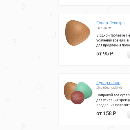
Супер Левитра
20 + 60 мг
В одной таблетке Л
усиления эрекции и
для продления поло
от 95
Р
Супер набор
(2х160мг, 4х80мг)
Попробуй все супер
для усиления эрекц
продления полового
от 158
Р