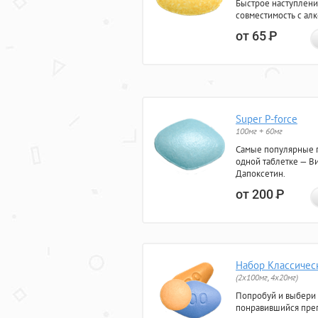
Быстрое наступлени
совместимость с ал
от 65
Р
Super P-force
100мг + 60мг
Самые популярные 
одной таблетке — Ви
Дапоксетин.
от 200
Р
Набор Классичес
(2x100мг, 4x20мг)
Попробуй и выбери
понравившийся преп