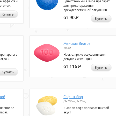
е эффекта и
Единственный в мире препарат
коголем.
для предотвращения
преждевременной эякуляции.
Купить
от 90
Р
Купить
Женская Виагра
100мг
препараты в
Новые, яркие ощущения для
агра и
девушек и женщин.
от 116
Р
Купить
Купить
кий
Софт набор
(3x100мг, 3x20мг)
 наиболее
Выбери софт-препарат на свой
арат.
вкус!