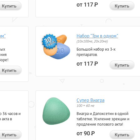
от 117
Р
Купить
Купить
ом"
Набор "Три в одном"
(10x100мг, 20x20мг)
ных
Большой набор из 3-х
ения
препаратов.
боре!
от 117
Р
Купить
Купить
Супер Виагра
100 + 60 мг
 36 часов и
Виагра и Дапоксетин в одной
 акта в
таблетке. Усиление эрекции и
продление полового акта!
от 90
Р
Купить
Купить