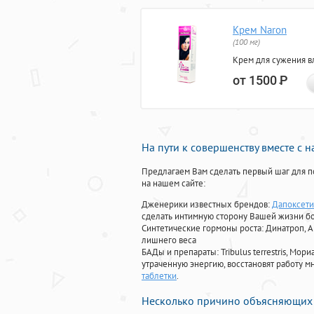
Крем Naron
(100 мг)
Крем для сужения в
от 1500
Р
На пути к совершенству вместе с 
Предлагаем Вам сделать первый шаг для п
на нашем сайте:
Дженерики известных брендов:
Дапоксети
сделать интимную сторону Вашей жизни б
Синтетические гормоны роста
: Динатроп, 
лишнего веса
БАДы и препараты:
Tribulus terrestris, М
утраченную энергию, восстановят работу мн
таблетки
.
Несколько причино объясняющих 