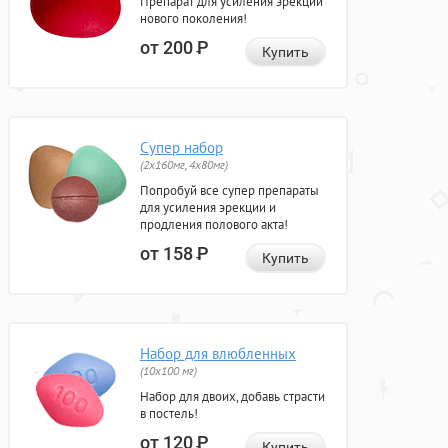
Препарат для усиления эрекции
нового поколения!
от 200
Р
Купить
Супер набор
(2х160мг, 4х80мг)
Попробуй все супер препараты
для усиления эрекции и
продления полового акта!
от 158
Р
Купить
Набор для влюбленных
(10х100 мг)
Набор для двоих, добавь страсти
в постель!
от 120
Р
Купить