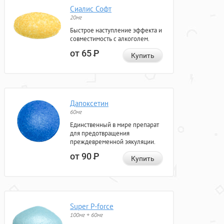
Сиалис Софт
20мг
Быстрое наступление эффекта и
совместимость с алкоголем.
от 65
Р
Купить
Дапоксетин
60мг
Единственный в мире препарат
для предотвращения
преждевременной эякуляции.
от 90
Р
Купить
Super P-force
100мг + 60мг