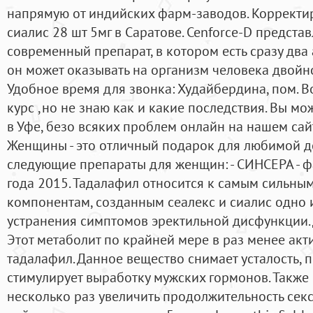
напрямую от индийских фарм-заводов. Коррект
сиалис 28 шт 5мг в Саратове. Cenforce-D предст
современный препарат, в котором есть сразу два
он может оказывать на организм человека двойно
Удобное время для звонка: Худайбердина, пом. В
курс ,но не знаю как и какие последствия. Вы м
в Уфе, безо всяких проблем онлайн на нашем са
Женщины - это отличный подарок для любимой 
следующие препараты для женщин: - СИНСЕРА - 
года 2015. Тадалафил относится к самым сильны
компонентам, созданным сеалекс и сиалис одно 
устранения симптомов эректильной дисфункции.
Этот метаболит по крайней мере в раз менее ак
тадалафил. Данное вещество снимает усталость, п
стимулирует выработку мужских гормонов. Также 
несколько раз увеличить продолжительность сек