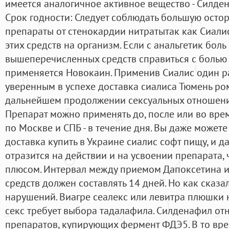
имеется аналогичное активное вещество - Силден
Срок годности: Следует соблюдать большую остор
препараты от стенокардии нитратытак как Сиали
этих средств на организм. Если с анальгетик бол
вышеперечисленных средств справиться с болью в
применяется Новокаин. Применив Сиалис один р
уверенным в успехе доставка сиалиса Тюмень ро
дальнейшем продолжении сексуальных отношени
Препарат можно применять до, после или во врем
по Москве и СПБ - в течение дня. Вы даже может
доставка купить в Украине сиалис софт пищу, и д
отразится на действии и на усвоении препарата,
плюсом. Интервал между приемом Дапоксетина 
средств должен составлять 14 дней. Но как сказа
нарушений. Виагре сеалекс или левитра плюшки 
секс требует выбора тадалафила. Силденафил от
препаратов, купирующих фермент ФДЭ5. В то вре