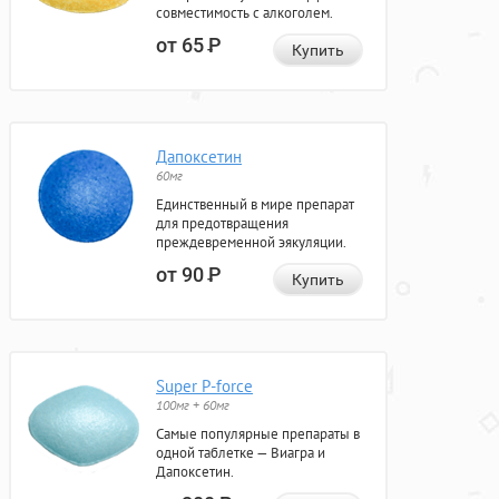
совместимость с алкоголем.
от 65
Р
Купить
Дапоксетин
60мг
Единственный в мире препарат
для предотвращения
преждевременной эякуляции.
от 90
Р
Купить
Super P-force
100мг + 60мг
Самые популярные препараты в
одной таблетке — Виагра и
Дапоксетин.