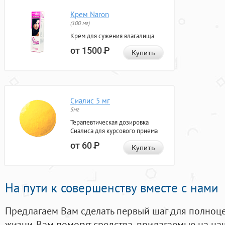
Крем Naron
(100 мг)
Крем для сужения влагалища
от 1500
Р
Купить
Сиалис 5 мг
5мг
Терапевтическая дозировка
Сиалиса для курсового приема
от 60
Р
Купить
На пути к совершенству вместе с нами
Предлагаем Вам сделать первый шаг для полноц
жизни. Вам помогут средства, придагаемые на на