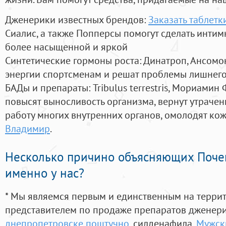
Дженерики известных брендов:
Заказать таблетк
Сиалис, а также Попперсы помогут сделать инти
более насыщенной и яркой
Синтетические гормоны роста
: Динатроп, Ансомо
энергии спортсменам и решат проблемы лишнего
БАДы и препараты:
Tribulus terrestris, Мориамин
повысят выносливость организма, вернут утрачен
работу многих внутренних органов, омолодят кожу
Владимир
.
Несколько причино объясняющих Поче
именно у нас?
* Мы являемся первым и единственным на терри
представителем по продаже препаратов дженер
днепропетровске поштучно
, силденафила
,
Мужск