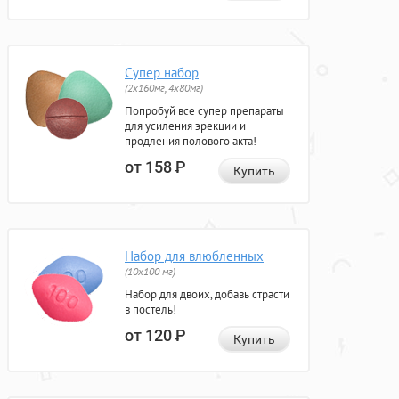
Супер набор
(2х160мг, 4х80мг)
Попробуй все супер препараты
для усиления эрекции и
продления полового акта!
от 158
Р
Купить
Набор для влюбленных
(10х100 мг)
Набор для двоих, добавь страсти
в постель!
от 120
Р
Купить