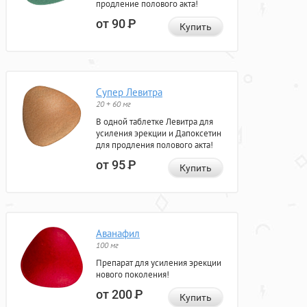
продление полового акта!
от 90
Р
Купить
Супер Левитра
20 + 60 мг
В одной таблетке Левитра для
усиления эрекции и Дапоксетин
для продления полового акта!
от 95
Р
Купить
Аванафил
100 мг
Препарат для усиления эрекции
нового поколения!
от 200
Р
Купить