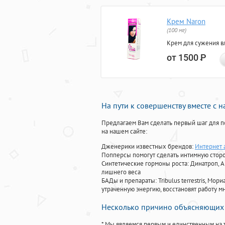
Крем Naron
(100 мг)
Крем для сужения в
от 1500
Р
На пути к совершенству вместе с 
Предлагаем Вам сделать первый шаг для п
на нашем сайте:
Дженерики известных брендов:
Интернет а
Попперсы помогут сделать интимную стор
Синтетические гормоны роста
: Динатроп, 
лишнего веса
БАДы и препараты:
Tribulus terrestris, М
утраченную энергию, восстановят работу мн
Несколько причино объясняющих 
* Мы являемся первым и единственным на 