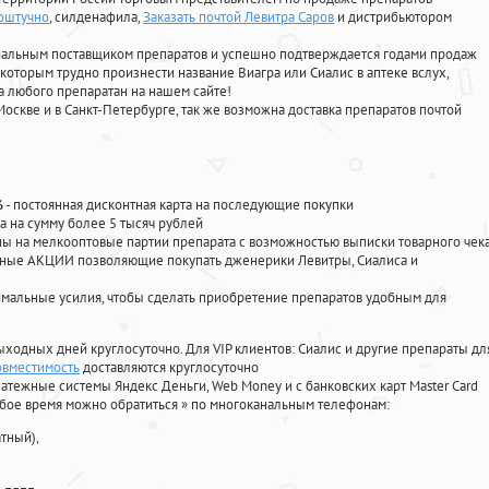
поштучно
, силденафила
,
Заказать почтой Левитра Саров
и дистрибьютором
циальным поставщиком препаратов и успешно подтверждается годами продаж
 которым трудно произнести название Виагра или Сиалис в аптеке вслух,
 любого препаратан на нашем сайте!
Москве и в Санкт-Петербурге, так же возможна доставка препаратов почтой
%
- постоянная дисконтная карта на последующие покупки
а на сумму более 5 тысяч рублей
 на мелкооптовые партии препарата с возможностью выписки товарного чек
личные АКЦИИ позволяющие покупать дженерики Левитры, Сиалиса и
мальные усилия, чтобы сделать приобретение препаратов удобным для
ыходных дней круглосуточно. Для VIP клиентов: Сиалис и другие препараты дл
овместимость
доставляются круглосуточно
атежные системы Яндекс Деньги, Web Money и с банковских карт Master Card
юбое время можно обратиться
»
по многоканальным телефонам:
тный),