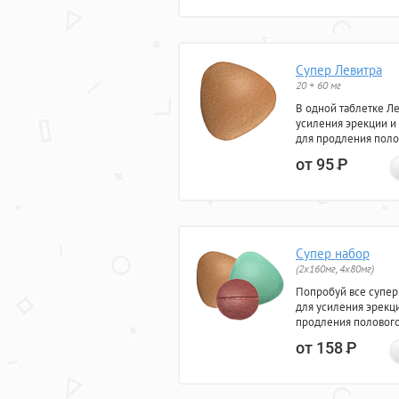
Супер Левитра
20 + 60 мг
В одной таблетке Л
усиления эрекции и
для продления поло
от 95
Р
Супер набор
(2х160мг, 4х80мг)
Попробуй все супер
для усиления эрекц
продления полового
от 158
Р