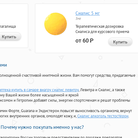
Сиалис 5 мг
5мг
лагалища
Терапевтическая дозировка
Сиалиса для курсового приема
Купить
от 60
Р
Купить
нами
олноценной счастливой инитмной жизни. Вам помогут средства, придагаемые
птека купить в самаре виагру сиалис левитру
, Левитра и Сиалис, а также
ону Вашей жизни более насыщенной и яркой
Ансомон и Гетропин добавят силы, энергии спортсменам и решат проблемы
ориамин Форте, Guarana и Экдистерон повысят выносливость организма, вернут
огих внутренних органов, омолодят кожу, и,
Сиалис алкоголь тестостерон
.
Почему нужно покупать именно у нас?
территории России торговым представителем по продаже препаратов