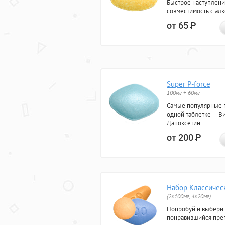
Быстрое наступлени
совместимость с ал
от 65
Р
Super P-force
100мг + 60мг
Самые популярные 
одной таблетке — Ви
Дапоксетин.
от 200
Р
Набор Классичес
(2x100мг, 4x20мг)
Попробуй и выбери
понравившийся преп