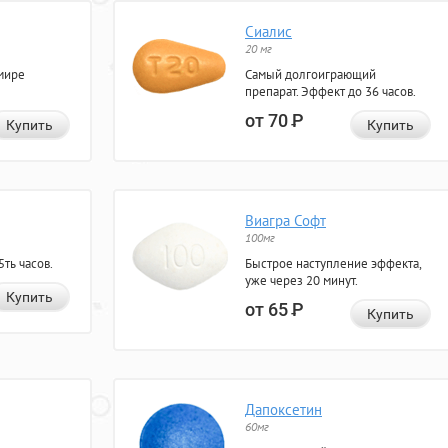
Сиалис
20 мг
мире
Самый долгоиграющий
препарат. Эффект до 36 часов.
от 70
Р
Купить
Купить
Виагра Софт
100мг
ть часов.
Быстрое наступление эффекта,
уже через 20 минут.
Купить
от 65
Р
Купить
Дапоксетин
60мг