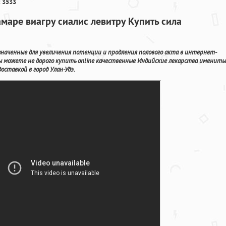
 3533
амаре виагру сиалис левитру Купить сила
азначенные для увеличения потенции и продления полового акта в интернет-
Вы можете не дорого купить online качественные Индийские лекарства имениты
ставкой в город Улан-Удэ.