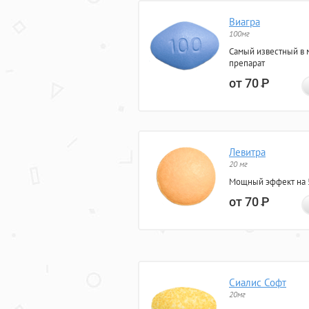
Виагра
100мг
Самый известный в 
препарат
от 70
Р
Левитра
20 мг
Мощный эффект на 5
от 70
Р
Сиалис Софт
20мг