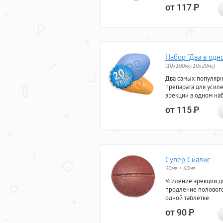
от 117
Р
Набор "Два в одн
(10x100мг, 10x20мг)
Два самых популяр
препарата для усил
эрекции в одном на
от 115
Р
Супер Сиалис
20мг + 60мг
Усиление эрекции до
продление полового
одной таблетке.
от 90
Р