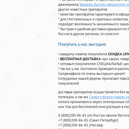
дженериков
Заказать быстро дапоксетин 
других известных препаратов
* качество препаратов гарантируется офи
* для стестинельных и скромных клиентов,
подойдет возможность анонимныого заказа
* быстрая и удобная доставка курьером по 
России в другие регионы 1м классом
Покупать у нас выгодно
! каждому новому покупателю
СКИДКА 10
!
БЕСПЛАТНАЯ ДОСТАВКА
при заказе товар
! оптовым покупателям СПЕЦИАЛЬНЫЕ цены
! так же у нас постоянно проводятся раз
Силденафила по очень выгодным ценам!
Cотрудники нашей фирмы прилагают макси
покупателей
доставка препаратов осуществляется без в
потенции, а так же
Супер п форсе сиалис с
оплата принимаются через электронные пл
или Visa для бесплатной консультации в л
8
(800
)200-86-85
(
по России звонок беспла
+7
(800
)200-86-85
(
Санкт-Петербург)
+7
(800
)200-86-85
(
Москва)