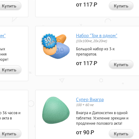
от 117
Р
Купить
Купить
ом"
Набор "Три в одном"
(10x100мг, 20x20мг)
ных
Большой набор из 3-х
ения
препаратов.
боре!
от 117
Р
Купить
Купить
Супер Виагра
100 + 60 мг
 36 часов и
Виагра и Дапоксетин в одной
 акта в
таблетке. Усиление эрекции и
продление полового акта!
от 90
Р
Купить
Купить