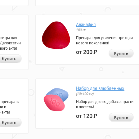
Аванафил
100 мг
евитра для
Препарат для усиления эрекции
 Дапоксетин
нового поколения!
вого акта!
от 200
Р
Купить
Купить
Набор для влюбленных
(10х100 мг)
 препараты
Набор для двоих, добавь страсти
ии и
в постель!
 акта!
от 120
Р
Купить
Купить