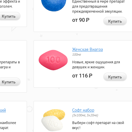
е эффекта и
Единственный в мире препарат
коголем.
для предотвращения
преждевременной эякуляции.
Купить
от 90
Р
Купить
Женская Виагра
100мг
препараты в
Новые, яркие ощущения для
агра и
девушек и женщин.
от 116
Р
Купить
Купить
кий
Софт набор
(3x100мг, 3x20мг)
 наиболее
Выбери софт-препарат на свой
арат.
вкус!