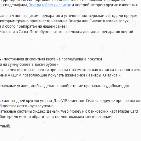
о
, силденафила
,
Виагра таблетки список
и дистрибьютором других известных
циальным поставщиком препаратов и успешно подтверждается годами продаж
 которым трудно произнести название Виагра или Сиалис в аптеке вслух,
 любого препаратан на нашем сайте!
Москве и в Санкт-Петербурге, так же возможна доставка препаратов почтой
%
- постоянная дисконтная карта на последующие покупки
а на сумму более 5 тысяч рублей
 на мелкооптовые партии препарата с возможностью выписки товарного чек
личные АКЦИИ позволяющие покупать дженерики Левитры, Сиалиса и
мальные усилия, чтобы сделать приобретение препаратов удобным для
ыходных дней круглосуточно. Для VIP клиентов: Сиалис и другие препараты дл
пб
доставляются круглосуточно
атежные системы Яндекс Деньги, Web Money и с банковских карт Master Card
юбое время можно обратиться
»
по многоканальным телефонам:
тный),