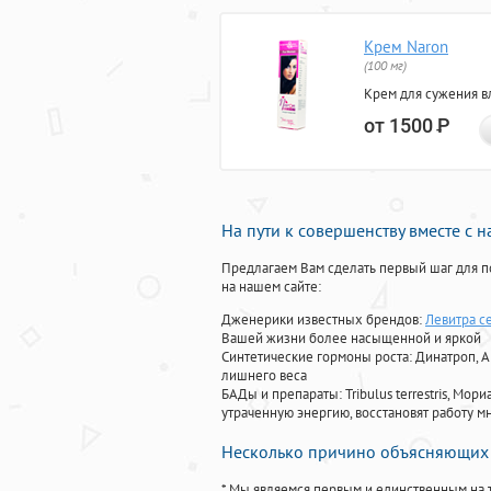
Крем Naron
(100 мг)
Крем для сужения в
от 1500
Р
На пути к совершенству вместе с 
Предлагаем Вам сделать первый шаг для п
на нашем сайте:
Дженерики известных брендов:
Левитра с
Вашей жизни более насыщенной и яркой
Синтетические гормоны роста
: Динатроп, 
лишнего веса
БАДы и препараты:
Tribulus terrestris, М
утраченную энергию, восстановят работу мн
Несколько причино объясняющих 
* Мы являемся первым и единственным на 