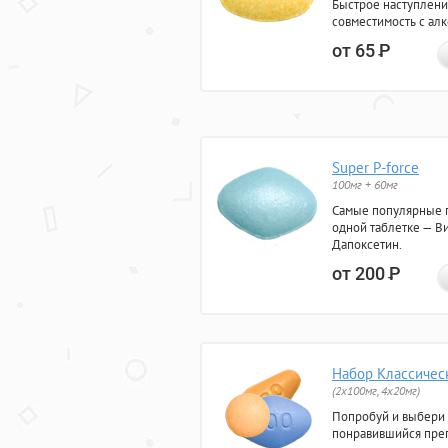
Быстрое наступлени
совместимость с ал
от 65
Р
Super P-force
100мг + 60мг
Самые популярные 
одной таблетке — Ви
Дапоксетин.
от 200
Р
Набор Классичес
(2x100мг, 4x20мг)
Попробуй и выбери
понравившийся преп