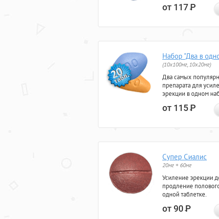
от 117
Р
Набор "Два в одн
(10x100мг, 10x20мг)
Два самых популяр
препарата для усил
эрекции в одном на
от 115
Р
Супер Сиалис
20мг + 60мг
Усиление эрекции до
продление полового
одной таблетке.
от 90
Р