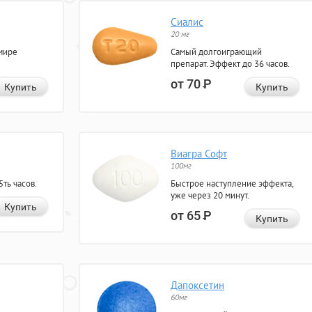
Сиалис
20 мг
мире
Самый долгоиграющий
препарат. Эффект до 36 часов.
от 70
Р
Купить
Купить
Виагра Софт
100мг
ть часов.
Быстрое наступление эффекта,
уже через 20 минут.
Купить
от 65
Р
Купить
Дапоксетин
60мг