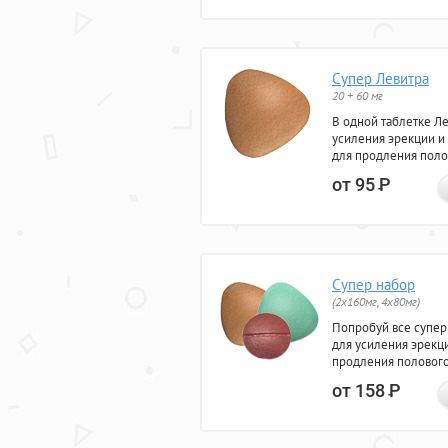
Супер Левитра
20 + 60 мг
В одной таблетке Л
усиления эрекции и
для продления поло
от 95
Р
Супер набор
(2х160мг, 4х80мг)
Попробуй все супер
для усиления эрекц
продления полового
от 158
Р