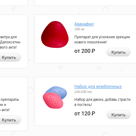
Аванафил
100 мг
евитра для
Препарат для усиления эрекции
 Дапоксетин
нового поколения!
вого акта!
от 200
Р
Купить
Купить
Набор для влюбленных
(10х100 мг)
 препараты
Набор для двоих, добавь страсти
ии и
в постель!
 акта!
от 120
Р
Купить
Купить