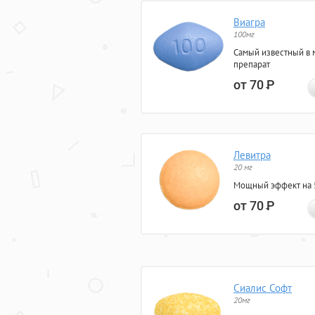
Виагра
100мг
Самый известный в 
препарат
от 70
Р
Левитра
20 мг
Мощный эффект на 5
от 70
Р
Сиалис Софт
20мг