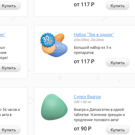
от 117
Р
Купить
Купить
ом"
Набор "Три в одном"
(10x100мг, 20x20мг)
ных
Большой набор из 3-х
ения
препаратов.
боре!
от 117
Р
Купить
Купить
Супер Виагра
100 + 60 мг
 36 часов и
Виагра и Дапоксетин в одной
 акта в
таблетке. Усиление эрекции и
продление полового акта!
от 90
Р
Купить
Купить