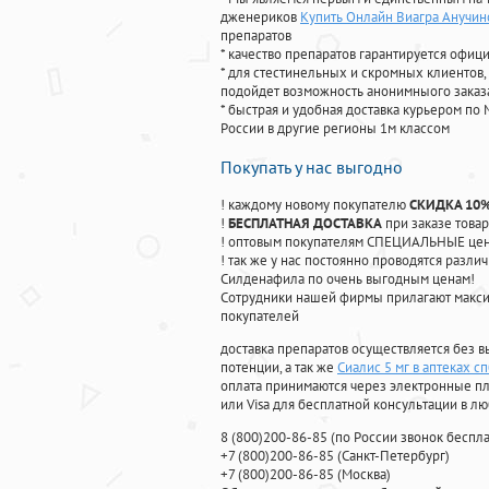
дженериков
Купить Онлайн Виагра Анучин
препаратов
* качество препаратов гарантируется офи
* для стестинельных и скромных клиентов,
подойдет возможность анонимныого заказа
* быстрая и удобная доставка курьером по 
России в другие регионы 1м классом
Покупать у нас выгодно
! каждому новому покупателю
СКИДКА 10
!
БЕСПЛАТНАЯ ДОСТАВКА
при заказе товар
! оптовым покупателям СПЕЦИАЛЬНЫЕ цены
! так же у нас постоянно проводятся раз
Силденафила по очень выгодным ценам!
Cотрудники нашей фирмы прилагают макси
покупателей
доставка препаратов осуществляется без в
потенции, а так же
Сиалис 5 мг в аптеках с
оплата принимаются через электронные пл
или Visa для бесплатной консультации в л
8
(800
)200-86-85
(
по России звонок беспла
+7
(800
)200-86-85
(
Санкт-Петербург)
+7
(800
)200-86-85
(
Москва)