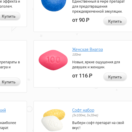
е эффекта и
Единственный в мире препарат
коголем.
для предотвращения
преждевременной эякуляции.
Купить
от 90
Р
Купить
Женская Виагра
100мг
препараты в
Новые, яркие ощущения для
агра и
девушек и женщин.
от 116
Р
Купить
Купить
кий
Софт набор
(3x100мг, 3x20мг)
 наиболее
Выбери софт-препарат на свой
арат.
вкус!