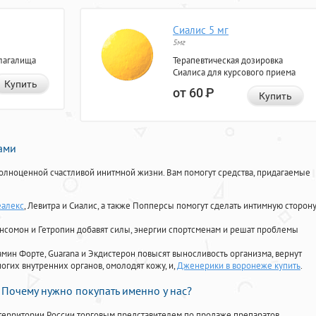
Сиалис 5 мг
5мг
лагалища
Терапевтическая дозировка
Сиалиса для курсового приема
Купить
от 60
Р
Купить
нами
олноценной счастливой инитмной жизни. Вам помогут средства, придагаемые
еалекс
, Левитра и Сиалис, а также Попперсы помогут сделать интимную сторон
Ансомон и Гетропин добавят силы, энергии спортсменам и решат проблемы
ориамин Форте, Guarana и Экдистерон повысят выносливость организма, вернут
огих внутренних органов, омолодят кожу, и,
Дженерики в воронеже купить
.
Почему нужно покупать именно у нас?
территории России торговым представителем по продаже препаратов