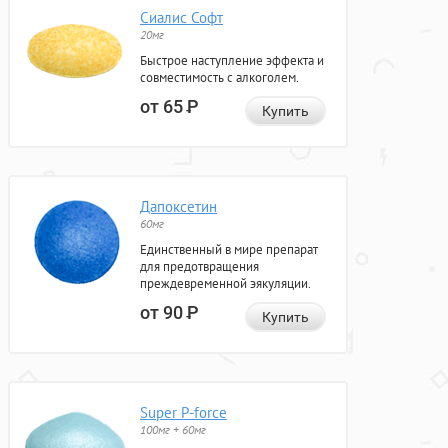
Сиалис Софт
20мг
Быстрое наступление эффекта и
совместимость с алкоголем.
от 65
Р
Купить
Дапоксетин
60мг
Единственный в мире препарат
для предотвращения
преждевременной эякуляции.
от 90
Р
Купить
Super P-force
100мг + 60мг