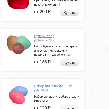
Препарат для усиления эрекции
нового поколения!
от 200
Р
Купить
Супер набор
(2х160мг, 4х80мг)
Попробуй все супер препараты
для усиления эрекции и
продления полового акта!
от 158
Р
Купить
Набор для влюбленных
(10х100 мг)
Набор для двоих, добавь страсти
в постель!
от 120
Р
Купить