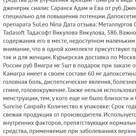
дженерик сиалис Саранск Адам и Ева от руб. Дж
специально для повышения потенции. Дапоксетин
препарата SuLeo Nina Дата отзыва: Металлургов 
Tadasoft Тадасофт Викулова Викулова, 38б. Важн
содержания его в месте, недоступном маленьким 
внимание, что в одной комплекте присутствуют п
так и для женщин. Курьерская доставка по Москв
России руб Виагра мг 5шт в подарок при заказе о
Камагра имеет в своем составе 60 мг дапоксетина
головная боль, диспепсические явления, болезне
спине, головокружение. Также нельзя использова
менструации, тем, у кого еще не было близости и
Sunrise Санрайз Количество в упаковке: Срок год
свежая продукция от производителя. Использует
внутренних факторов, препятствующих нормальн
средства, применяемые при заболеваниях верхни