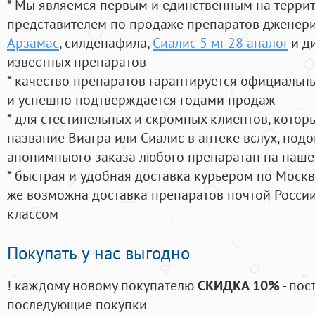
* Мы являемся первым и единственным на терри
представителем по продаже препаратов дженер
Арзамас
, силденафила
,
Сиалис 5 мг 28 аналог
и д
известных препаратов
* качество препаратов гарантируется официаль
и успешно подтверждается годами продаж
* для стестинельных и скромных клиентов, кото
название Виагра или Сиалис в аптеке вслух, под
анонимныого заказа любого препаратан на наше
* быстрая и удобная доставка курьером по Москве
же возможна доставка препаратов почтой России
классом
Покупать у нас выгодно
! каждому новому покупателю
СКИДКА 10%
- пос
последующие покупки