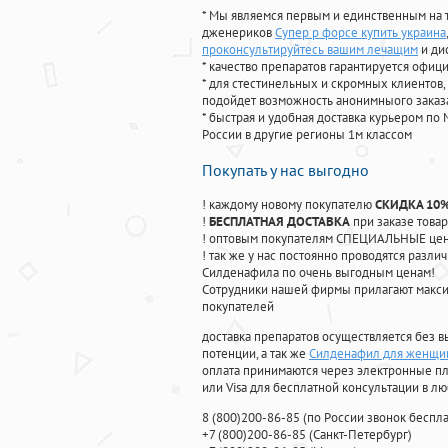
* Мы являемся первым и единственным на 
дженериков
Супер р форсе купить украина
проконсультируйтесь вашим лечащим
и ди
* качество препаратов гарантируется офи
* для стестинельных и скромных клиентов,
подойдет возможность анонимныого заказа
* быстрая и удобная доставка курьером по 
России в другие регионы 1м классом
Покупать у нас выгодно
! каждому новому покупателю
СКИДКА 10
!
БЕСПЛАТНАЯ ДОСТАВКА
при заказе товар
! оптовым покупателям СПЕЦИАЛЬНЫЕ цены
! так же у нас постоянно проводятся раз
Силденафила по очень выгодным ценам!
Cотрудники нашей фирмы прилагают макси
покупателей
доставка препаратов осуществляется без в
потенции, а так же
Силденафил для женщин
оплата принимаются через электронные пл
или Visa для бесплатной консультации в л
8
(800
)200-86-85
(
по России звонок беспла
+7
(800
)200-86-85
(
Санкт-Петербург)