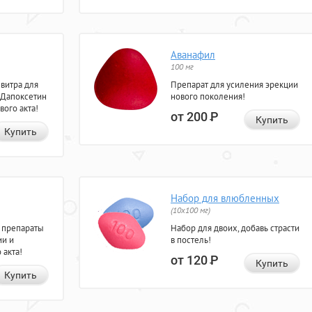
Аванафил
100 мг
евитра для
Препарат для усиления эрекции
 Дапоксетин
нового поколения!
вого акта!
от 200
Р
Купить
Купить
Набор для влюбленных
(10х100 мг)
 препараты
Набор для двоих, добавь страсти
ии и
в постель!
 акта!
от 120
Р
Купить
Купить