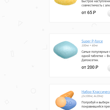
Быстрое наступлени
совместимость с ал
от 65
Р
Super P-force
100мг + 60мг
Самые популярные 
одной таблетке — Ви
Дапоксетин.
от 200
Р
Набор Классичес
(2x100мг, 4x20мг)
Попробуй и выбери
понравившийся преп