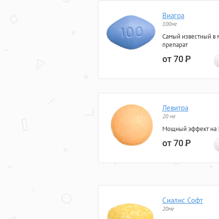
Виагра
100мг
Самый известный в 
препарат
от 70
Р
Левитра
20 мг
Мощный эффект на 5
от 70
Р
Сиалис Софт
20мг