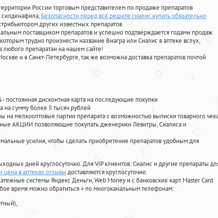
территории России торговым представителем по продаже препаратов
, силденафила
,
Безопасности перед всё решите сиалис купить обязательно
стрибьютором других известных препаратов
циальным поставщиком препаратов и успешно подтверждается годами продаж
 которым трудно произнести название Виагра или Сиалис в аптеке вслух,
 любого препаратан на нашем сайте!
Москве и в Санкт-Петербурге, так же возможна доставка препаратов почтой
%
- постоянная дисконтная карта на последующие покупки
а на сумму более 5 тысяч рублей
 на мелкооптовые партии препарата с возможностью выписки товарного чек
личные АКЦИИ позволяющие покупать дженерики Левитры, Сиалиса и
мальные усилия, чтобы сделать приобретение препаратов удобным для
ыходных дней круглосуточно. Для VIP клиентов: Сиалис и другие препараты дл
 цена в аптеках отзывы
доставляются круглосуточно
атежные системы Яндекс Деньги, Web Money и с банковских карт Master Card
юбое время можно обратиться
»
по многоканальным телефонам:
тный),