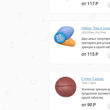
от 117
Р
Набор "Два в одн
(10x100мг, 10x20мг)
Два самых популяр
препарата для усил
эрекции в одном на
от 115
Р
Супер Сиалис
20мг + 60мг
Усиление эрекции до
продление полового
одной таблетке.
от 90
Р