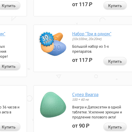
от 117
Р
Купить
Купить
ом"
Набор "Три в одном"
(10x100мг, 20x20мг)
ных
Большой набор из 3-х
ения
препаратов.
боре!
от 117
Р
Купить
Купить
Супер Виагра
100 + 60 мг
 36 часов и
Виагра и Дапоксетин в одной
 акта в
таблетке. Усиление эрекции и
продление полового акта!
от 90
Р
Купить
Купить