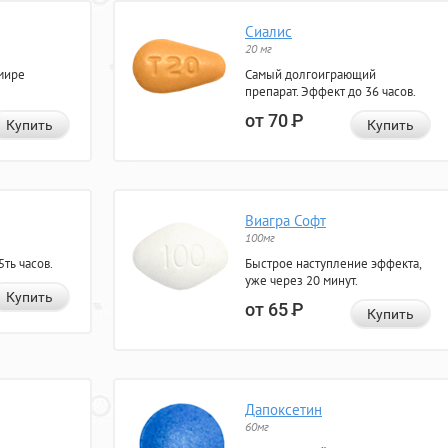
Сиалис
20 мг
мире
Самый долгоиграющий
препарат. Эффект до 36 часов.
от 70
Р
Купить
Купить
Виагра Софт
100мг
ть часов.
Быстрое наступление эффекта,
уже через 20 минут.
Купить
от 65
Р
Купить
Дапоксетин
60мг