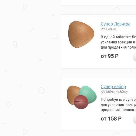
Супер Левитра
20 + 60 мг
В одной таблетке Л
усиления эрекции и
для продления поло
от 95
Р
Супер набор
(2х160мг, 4х80мг)
Попробуй все супер
для усиления эрекц
продления полового
от 158
Р