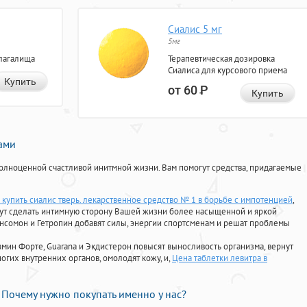
Сиалис 5 мг
5мг
лагалища
Терапевтическая дозировка
Сиалиса для курсового приема
Купить
от 60
Р
Купить
нами
олноценной счастливой инитмной жизни. Вам помогут средства, придагаемые
 купить сиалис тверь. лекарственное средство № 1 в борьбе с импотенцией
,
гут сделать интимную сторону Вашей жизни более насыщенной и яркой
Ансомон и Гетропин добавят силы, энергии спортсменам и решат проблемы
ориамин Форте, Guarana и Экдистерон повысят выносливость организма, вернут
огих внутренних органов, омолодят кожу, и,
Цена таблетки левитра в
Почему нужно покупать именно у нас?