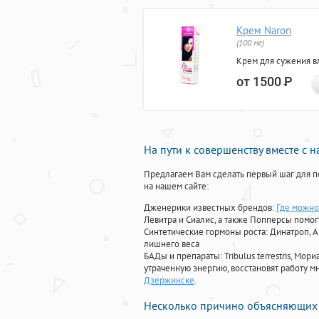
Крем Naron
(100 мг)
Крем для сужения в
от 1500
Р
На пути к совершенству вместе с 
Предлагаем Вам сделать первый шаг для п
на нашем сайте:
Дженерики известных брендов:
Где можно
Левитра и Сиалис, а также Попперсы помо
Синтетические гормоны роста
: Динатроп, 
лишнего веса
БАДы и препараты:
Tribulus terrestris, М
утраченную энергию, восстановят работу мн
Дзержинске
.
Несколько причино объясняющих 