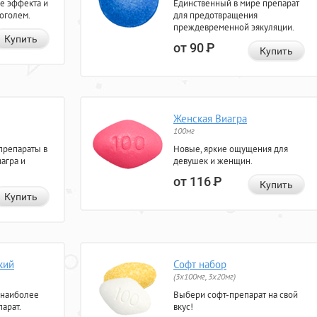
е эффекта и
Единственный в мире препарат
коголем.
для предотвращения
преждевременной эякуляции.
Купить
от 90
Р
Купить
Женская Виагра
100мг
препараты в
Новые, яркие ощущения для
агра и
девушек и женщин.
от 116
Р
Купить
Купить
кий
Софт набор
(3x100мг, 3x20мг)
 наиболее
Выбери софт-препарат на свой
арат.
вкус!