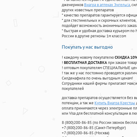
дженериков
Виагра в аптеках Энгельса
, с
других известных препаратов
* качество препаратов гарантируется офи
* для стестинельных и скромных клиентов,
подойдет возможность анонимныого заказа
* быстрая и удобная доставка курьером по 
России в другие регионы 1м классом
Покупать у нас выгодно
! каждому новому покупателю
СКИДКА 10
!
БЕСПЛАТНАЯ ДОСТАВКА
при заказе товар
! оптовым покупателям СПЕЦИАЛЬНЫЕ цены
! так же у нас постоянно проводятся раз
Силденафила по очень выгодным ценам!
Cотрудники нашей фирмы прилагают макси
покупателей
доставка препаратов осуществляется без в
потенции, а так же
Купить Виагра Крестцы
оплата принимаются через электронные пл
или Visa для бесплатной консультации в л
8
(800
)200-86-85
(
по России звонок беспла
+7
(800
)200-86-85
(
Санкт-Петербург)
+7
(800
)200-86-85
(
Москва)