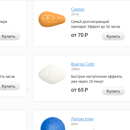
Сиалис
20 мг
мире
Самый долгоиграющий
препарат. Эффект до 36 часов.
от 70
Р
Купить
Купить
Виагра Софт
100мг
ть часов.
Быстрое наступление эффекта,
уже через 20 минут.
Купить
от 65
Р
Купить
Дапоксетин
60мг