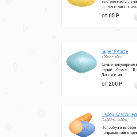
Быстрое наступлени
совместимость с ал
от 65
Р
Super P-force
100мг + 60мг
Самые популярные 
одной таблетке — Ви
Дапоксетин.
от 200
Р
Набор Классичес
(2x100мг, 4x20мг)
Попробуй и выбери
понравившийся преп