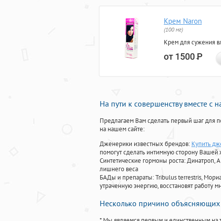
Крем Naron
(100 мг)
Крем для сужения в
от 1500
Р
На пути к совершенству вместе с 
Предлагаем Вам сделать первый шаг для п
на нашем сайте:
Дженерики известных брендов:
Купить дж
помогут сделать интимную сторону Вашей
Синтетические гормоны роста
: Динатроп, 
лишнего веса
БАДы и препараты:
Tribulus terrestris, М
утраченную энергию, восстановят работу мн
Несколько причино объясняющих 
* Мы являемся первым и единственным на 